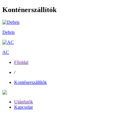
Konténerszállítók
Debris
AC
Főoldal
/
Konténerszállítók
Utánfutók
Kapcsolat