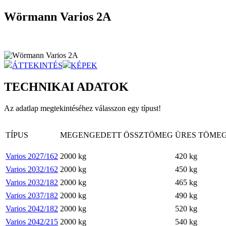
Wörmann Varios 2A
ÁTTEKINTÉS
KÉPEK
TECHNIKAI ADATOK
Az adatlap megtekintéséhez válasszon egy típust!
TÍPUS
MEGENGEDETT ÖSSZTÖMEG
ÜRES TÖME
Varios 2027/162
2000
kg
420
kg
Varios 2032/162
2000
kg
450
kg
Varios 2032/182
2000
kg
465
kg
Varios 2037/182
2000
kg
490
kg
Varios 2042/182
2000
kg
520
kg
Varios 2042/215
2000
kg
540
kg