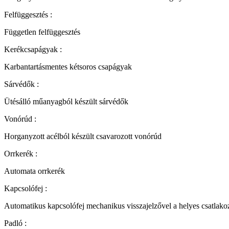
Felfüggesztés :
Független felfüggesztés
Kerékcsapágyak :
Karbantartásmentes kétsoros csapágyak
Sárvédők :
Ütésálló műanyagból készült sárvédők
Vonórúd :
Horganyzott acélból készült csavarozott vonórúd
Orrkerék :
Automata orrkerék
Kapcsolófej :
Automatikus kapcsolófej mechanikus visszajelzővel a helyes csatlak
Padló :