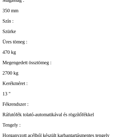
Magasság :
350
mm
Szín :
Szürke
Üres tömeg :
470
kg
Megengedett össztömeg :
2700
kg
Kerékméret :
13
"
Fékrendszer :
Ráfutófék tolató-automatikával és rögzítőfékkel
Tengely :
Horganyzott acélból készült karbantartásmentes tengely