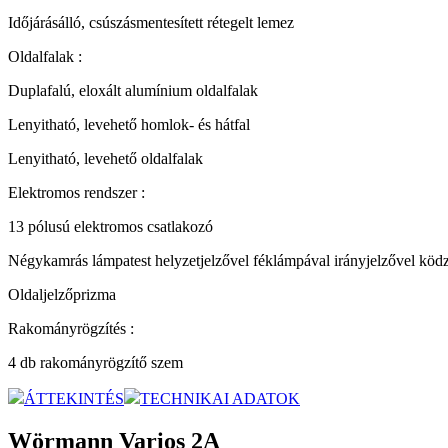
Időjárásálló, csúszásmentesített rétegelt lemez
Oldalfalak :
Duplafalú, eloxált alumínium oldalfalak
Lenyitható, levehető homlok- és hátfal
Lenyitható, levehető oldalfalak
Elektromos rendszer :
13 pólusú elektromos csatlakozó
Négykamrás lámpatest helyzetjelzővel féklámpával irányjelzővel ködzá
Oldaljelzőprizma
Rakományrögzítés :
4 db rakományrögzítő szem
ÁTTEKINTÉS
TECHNIKAI ADATOK
Wörmann Varios 2A