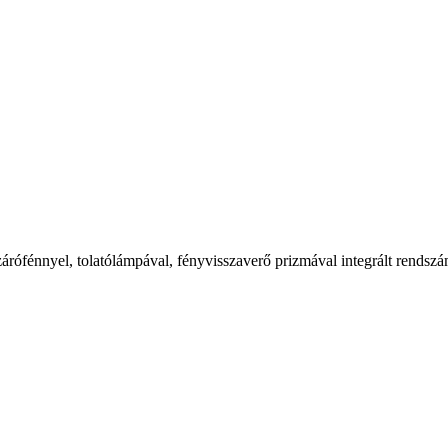
rófénnyel, tolatólámpával, fényvisszaverő prizmával integrált rendszá