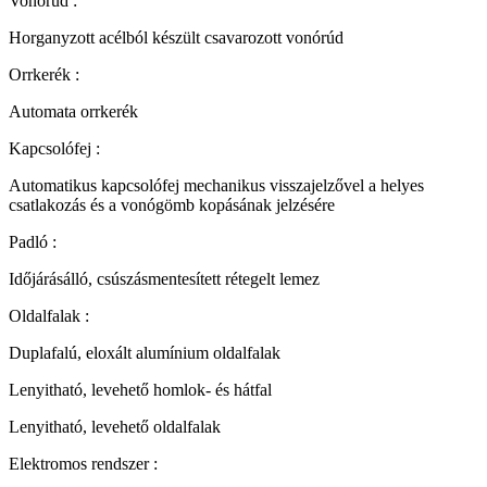
Vonórúd :
Horganyzott acélból készült csavarozott vonórúd
Orrkerék :
Automata orrkerék
Kapcsolófej :
Automatikus kapcsolófej mechanikus visszajelzővel a helyes
csatlakozás és a vonógömb kopásának jelzésére
Padló :
Időjárásálló, csúszásmentesített rétegelt lemez
Oldalfalak :
Duplafalú, eloxált alumínium oldalfalak
Lenyitható, levehető homlok- és hátfal
Lenyitható, levehető oldalfalak
Elektromos rendszer :