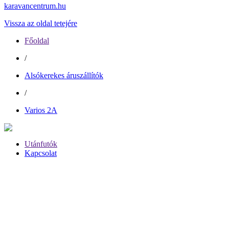
karavancentrum.hu
Vissza az oldal tetejére
Főoldal
/
Alsókerekes áruszállítók
/
Varios 2A
Utánfutók
Kapcsolat