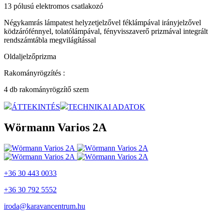
13 pólusú elektromos csatlakozó
Négykamrás lámpatest helyzetjelzővel féklámpával irányjelzővel
ködzárófénnyel, tolatólámpával, fényvisszaverő prizmával integrált
rendszámtábla megvilágítással
Oldaljelzőprizma
Rakományrögzítés :
4 db rakományrögzítő szem
ÁTTEKINTÉS
TECHNIKAI ADATOK
Wörmann Varios 2A
+36 30 443 0033
+36 30 792 5552
iroda@karavancentrum.hu