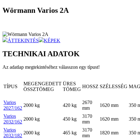
Wörmann Varios 2A
ÁTTEKINTÉS
KÉPEK
TECHNIKAI ADATOK
Az adatlap megtekintéséhez válasszon egy típust!
MEGENGEDETT
ÜRES
TÍPUS
HOSSZ
SZÉLESSÉG
MAG
ÖSSZTÖMEG
TÖMEG
Varios
2670
2000
kg
420
kg
1620
mm
350
2027/162
mm
Varios
3170
2000
kg
450
kg
1620
mm
350
2032/162
mm
Varios
3170
2000
kg
465
kg
1820
mm
350
2032/182
mm